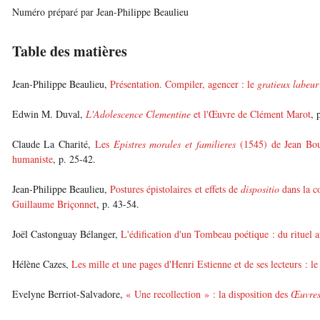
Numéro préparé par Jean-Philippe Beaulieu
Table des matières
Jean-Philippe Beaulieu,
Présentation. Compiler, agencer : le
gratieux labeur
Edwin M. Duval,
L'Adolescence Clementine
et l'Œuvre de Clément Marot
, 
Claude La Charité,
Les
Epistres morales et familieres
(1545) de Jean Bouc
humaniste
, p. 25-42.
Jean-Philippe Beaulieu,
Postures épistolaires et effets de
dispositio
dans la c
Guillaume Briçonnet
, p. 43-54.
Joël Castonguay Bélanger,
L'édification d'un Tombeau poétique : du rituel a
Hélène Cazes,
Les mille et une pages d'Henri Estienne et de ses lecteurs : le 
Evelyne Berriot-Salvadore,
« Une recollection » : la disposition des
Œuvre