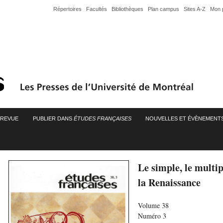
Répertoires
Facultés
Bibliothèques
Plan campus
Sites A-Z
Mon 
A REVUE
PUBLIER DANS
ÉTUDES FRANÇAISES
NOUVELLES ET ÉVÈNEMENT
Le simple, le multip
la Renaissance
Volume 38
Numéro 3