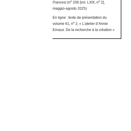
o
o
Francesi
(n
206 [vol. LXIX, n
2],
maggio-agosto 2025)
En ligne : texte de présentation du
o
volume 61, n
2, « L’atelier d’Annie
Ernaux. De la recherche à la création »