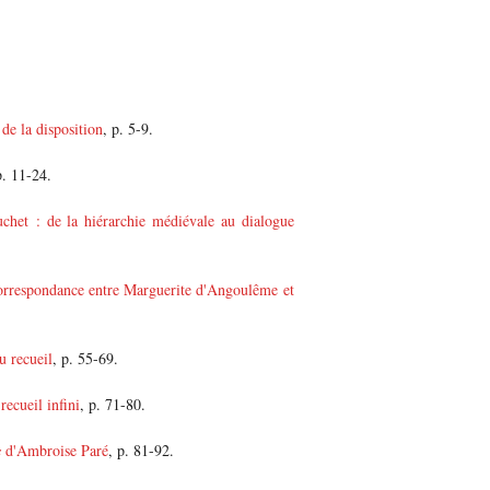
de la disposition
, p. 5-9.
p. 11-24.
het : de la hiérarchie médiévale au dialogue
orrespondance entre Marguerite d'Angoulême et
u recueil
, p. 55-69.
recueil infini
, p. 71-80.
s
d'Ambroise Paré
, p. 81-92.