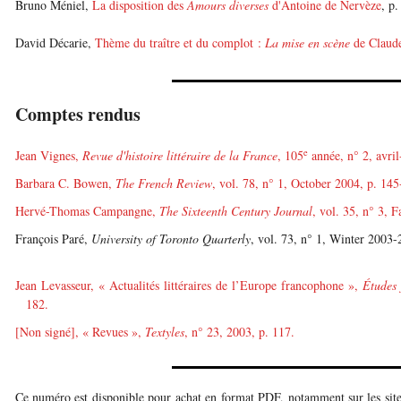
Bruno Méniel,
La disposition des
Amours diverses
d'Antoine de Nervèze
, p.
David Décarie,
Thème du traître et du complot :
La mise en scène
de Claude
Comptes rendus
e
Jean Vignes,
Revue d'histoire littéraire de la France
, 105
année, n° 2, avril
Barbara C. Bowen,
The French Review
, vol. 78, n° 1, October 2004, p. 145
Hervé-Thomas Campangne,
The Sixteenth Century Journal
, vol. 35, n° 3, 
François Paré,
University of Toronto Quarterly
, vol. 73, n° 1, Winter 2003-
|
Jean Levasseur, « Actualités littéraires de l’Europe francophone »,
Études 
182.
[Non signé], « Revues »,
Textyles
, n° 23, 2003, p. 117.
Ce numéro est disponible pour achat en format PDF, notamment sur les sit