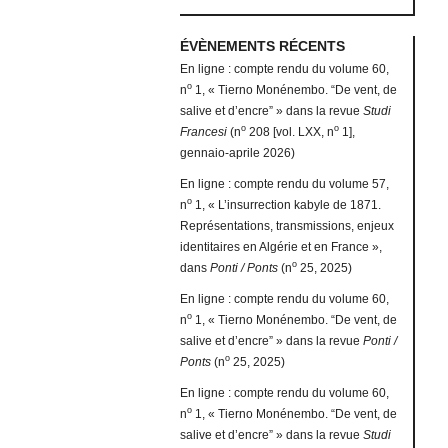
ÉVÈNEMENTS RÉCENTS
En ligne : compte rendu du volume 60,
o
n
1, « Tierno Monénembo. “De vent, de
salive et d’encre” » dans la revue
Studi
o
o
Francesi
(n
208 [vol. LXX, n
1],
gennaio-aprile 2026)
En ligne : compte rendu du volume 57,
o
n
1, « L’insurrection kabyle de 1871.
Représentations, transmissions, enjeux
identitaires en Algérie et en France »,
o
dans
Ponti / Ponts
(n
25, 2025)
En ligne : compte rendu du volume 60,
o
n
1, « Tierno Monénembo. “De vent, de
salive et d’encre” » dans la revue
Ponti /
o
Ponts
(n
25, 2025)
En ligne : compte rendu du volume 60,
o
n
1, « Tierno Monénembo. “De vent, de
salive et d’encre” » dans la revue
Studi