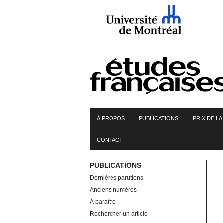
Skip
to
content
À PROPOS
PUBLICATIONS
PRIX DE L
CONTACT
PUBLICATIONS
Dernières parutions
Anciens numéros
À paraître
Rechercher un article