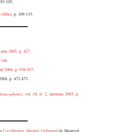
 93-105.
 Ollier
, p. 109-133.
-juin 2005, p. 427.
-146.
Fall 2004, p. 936-937.
2004, p. 472-473.
francophones
, vol. 18, n° 2, automne 2003, p.
es
Les libraires
,
librairie Gallimard
de Montréal