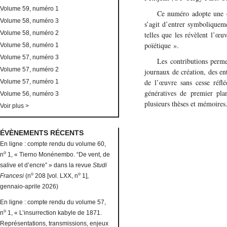
Volume 59, numéro 1
Ce numéro adopte une op
Volume 58, numéro 3
s’agit d’entrer symboliqueme
Volume 58, numéro 2
telles que les révèlent l’œuv
poïétique ».
Volume 58, numéro 1
Volume 57, numéro 3
Les contributions permet
Volume 57, numéro 2
journaux de création, des en
de l’œuvre sans cesse réflé
Volume 57, numéro 1
génératives de premier pla
Volume 56, numéro 3
plusieurs thèses et mémoires
Voir plus >
ÉVÈNEMENTS RÉCENTS
En ligne : compte rendu du volume 60,
o
n
1, « Tierno Monénembo. “De vent, de
salive et d’encre” » dans la revue
Studi
o
o
Francesi
(n
208 [vol. LXX, n
1],
gennaio-aprile 2026)
En ligne : compte rendu du volume 57,
o
n
1, « L’insurrection kabyle de 1871.
Représentations, transmissions, enjeux