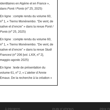
identitaires en Algérie et en France »,
o
dans
Ponti / Ponts
(n
25, 2025)
En ligne : compte rendu du volume 60,
o
n
1, « Tierno Monénembo. “De vent, de
salive et d’encre” » dans la revue
Ponti /
o
Ponts
(n
25, 2025)
En ligne : compte rendu du volume 60,
o
n
1, « Tierno Monénembo. “De vent, de
salive et d’encre” » dans la revue
Studi
o
o
Francesi
(n
206 [vol. LXIX, n
2],
maggio-agosto 2025)
En ligne : texte de présentation du
o
volume 61, n
2, « L’atelier d’Annie
Ernaux. De la recherche à la création »
À PROPOS
PUBLICATIONS
PRIX D