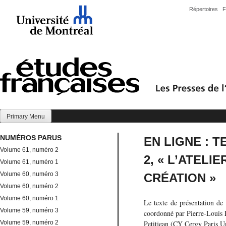
Skip
Répertoires
F
to
content
Primary Menu
NUMÉROS PARUS
EN LIGNE : 
Volume 61, numéro 2
2, « L’ATELI
Volume 61, numéro 1
Volume 60, numéro 3
CRÉATION »
Volume 60, numéro 2
Volume 60, numéro 1
Le texte de présentation de
Volume 59, numéro 3
coordonné par Pierre-Louis 
Volume 59, numéro 2
Petitjean (CY Cergy Paris Un