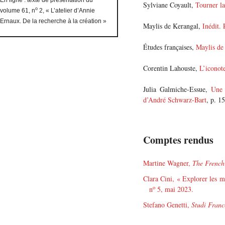
Sylviane Coyault,
Tourner la
o
volume 61, n
2, « L’atelier d’Annie
Ernaux. De la recherche à la création »
Maylis de Kerangal,
Inédit.
Études françaises,
Maylis de 
Corentin Lahouste,
L’iconot
Julia Galmiche-Essue,
Une 
d’André Schwarz-Bart
, p. 1
Comptes rendus
Martine Wagner,
The French
Clara Cini, « Explorer les 
o
n
5, mai 2023.
Stefano Genetti,
Studi Franc