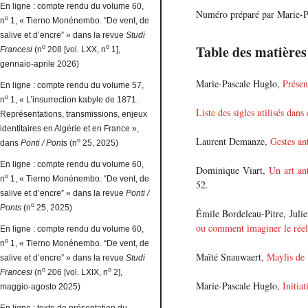
En ligne : compte rendu du volume 60,
Numéro préparé par Marie-P
o
n
1, « Tierno Monénembo. “De vent, de
salive et d’encre” » dans la revue
Studi
Table des matières
o
o
Francesi
(n
208 [vol. LXX, n
1],
gennaio-aprile 2026)
Marie-Pascale Huglo,
Présen
En ligne : compte rendu du volume 57,
o
n
1, « L’insurrection kabyle de 1871.
Liste des sigles utilisés dans 
Représentations, transmissions, enjeux
identitaires en Algérie et en France »,
Laurent Demanze,
Gestes an
o
dans
Ponti / Ponts
(n
25, 2025)
En ligne : compte rendu du volume 60,
Dominique Viart,
Un art an
o
n
1, « Tierno Monénembo. “De vent, de
52.
salive et d’encre” » dans la revue
Ponti /
o
Ponts
(n
25, 2025)
Émile Bordeleau-Pitre, Juli
ou comment imaginer le réel
En ligne : compte rendu du volume 60,
o
n
1, « Tierno Monénembo. “De vent, de
Maïté Snauwaert,
Maylis de 
salive et d’encre” » dans la revue
Studi
o
o
Francesi
(n
206 [vol. LXIX, n
2],
Marie-Pascale Huglo,
Initia
maggio-agosto 2025)
En ligne : texte de présentation du