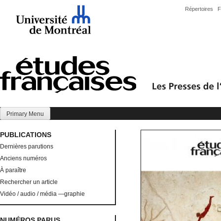
Skip
Répertoires
F
to
content
Primary Menu
PUBLICATIONS
Dernières parutions
Anciens numéros
À paraître
Rechercher un article
Vidéo / audio / média —graphie
NUMÉROS PARUS