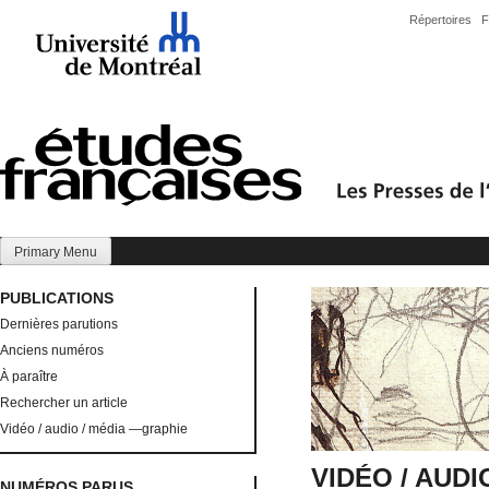
Skip
Répertoires
F
to
content
Primary Menu
PUBLICATIONS
Dernières parutions
Anciens numéros
À paraître
Rechercher un article
Vidéo / audio / média —graphie
VIDÉO / AUD
NUMÉROS PARUS