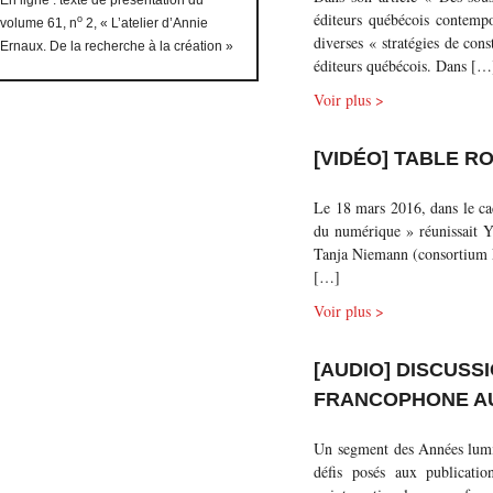
éditeurs québécois contempo
o
volume 61, n
2, « L’atelier d’Annie
diverses « stratégies de con
Ernaux. De la recherche à la création »
éditeurs québécois. Dans […
Voir plus >
[VIDÉO] TABLE R
Le 18 mars 2016, dans le cad
du numérique » réunissait Y
Tanja Niemann (consortium Ér
[…]
Voir plus >
[AUDIO] DISCUSS
FRANCOPHONE A
Un segment des Années lumiè
défis posés aux publicati