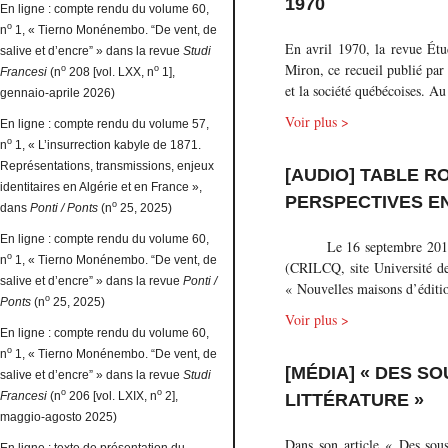
1970
En ligne : compte rendu du volume 60,
o
n
1, « Tierno Monénembo. “De vent, de
En avril 1970, la revue Étu
salive et d’encre” » dans la revue
Studi
Miron, ce recueil publié par 
o
o
Francesi
(n
208 [vol. LXX, n
1],
et la société québécoises. A
gennaio-aprile 2026)
Voir plus >
En ligne : compte rendu du volume 57,
o
n
1, « L’insurrection kabyle de 1871.
Représentations, transmissions, enjeux
[AUDIO] TABLE R
identitaires en Algérie et en France »,
PERSPECTIVES EN
o
dans
Ponti / Ponts
(n
25, 2025)
En ligne : compte rendu du volume 60,
Le 16 septembre 2016 a eu l
o
n
1, « Tierno Monénembo. “De vent, de
(CRILCQ, site Université de
salive et d’encre” » dans la revue
Ponti /
« Nouvelles maisons d’éditi
o
Ponts
(n
25, 2025)
Voir plus >
En ligne : compte rendu du volume 60,
o
n
1, « Tierno Monénembo. “De vent, de
[MÉDIA] « DES S
salive et d’encre” » dans la revue
Studi
o
o
Francesi
(n
206 [vol. LXIX, n
2],
LITTÉRATURE »
maggio-agosto 2025)
Dans son article « Des sous-
En ligne : texte de présentation du