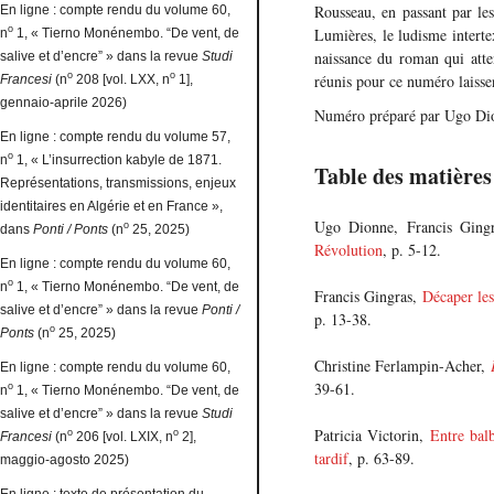
Rousseau, en passant par le
En ligne : compte rendu du volume 60,
o
Lumières, le ludisme interte
n
1, « Tierno Monénembo. “De vent, de
naissance du roman qui atte
salive et d’encre” » dans la revue
Studi
o
o
réunis pour ce numéro laisse
Francesi
(n
208 [vol. LXX, n
1],
gennaio-aprile 2026)
Numéro préparé par Ugo Dio
En ligne : compte rendu du volume 57,
o
n
1, « L’insurrection kabyle de 1871.
Table des matières
Représentations, transmissions, enjeux
identitaires en Algérie et en France »,
Ugo Dionne, Francis Ging
o
dans
Ponti / Ponts
(n
25, 2025)
Révolution
, p. 5-12.
En ligne : compte rendu du volume 60,
o
n
1, « Tierno Monénembo. “De vent, de
Francis Gingras,
Décaper les
salive et d’encre” » dans la revue
Ponti /
p. 13-38.
o
Ponts
(n
25, 2025)
Christine Ferlampin-Acher,
En ligne : compte rendu du volume 60,
39-61.
o
n
1, « Tierno Monénembo. “De vent, de
salive et d’encre” » dans la revue
Studi
Patricia Victorin,
Entre bal
o
o
Francesi
(n
206 [vol. LXIX, n
2],
tardif
, p. 63-89.
maggio-agosto 2025)
En ligne : texte de présentation du