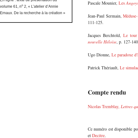
Pascale Mounier,
Les
Angoys
o
volume 61, n
2, « L’atelier d’Annie
Ernaux. De la recherche à la création »
Jean-Paul Sermain,
Méduse-
111-125.
Jacques Berchtold,
Le tour
nouvelle Héloïse
, p. 127-140
Ugo Dionne,
Le paradoxe d'
Patrick Thériault,
Le simulac
Compte rendu
Nicolas Tremblay,
Lettres q
Ce numéro est disponible po
et
Decitre
.