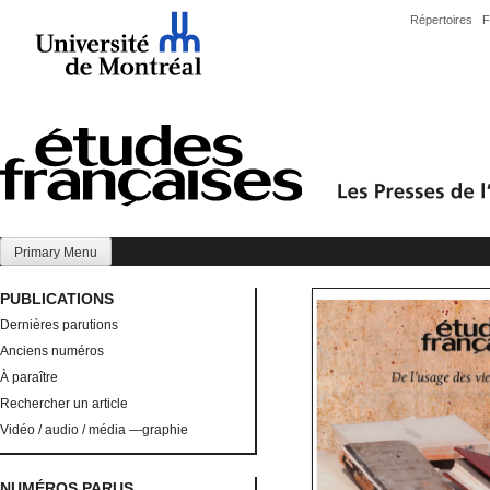
Skip
Répertoires
F
to
content
Primary Menu
PUBLICATIONS
Dernières parutions
Anciens numéros
À paraître
Rechercher un article
Vidéo / audio / média —graphie
NUMÉROS PARUS