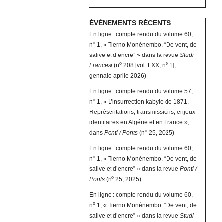
ÉVÈNEMENTS RÉCENTS
En ligne : compte rendu du volume 60,
o
n
1, « Tierno Monénembo. “De vent, de
salive et d’encre” » dans la revue
Studi
o
o
Francesi
(n
208 [vol. LXX, n
1],
gennaio-aprile 2026)
En ligne : compte rendu du volume 57,
o
n
1, « L’insurrection kabyle de 1871.
Représentations, transmissions, enjeux
identitaires en Algérie et en France »,
o
dans
Ponti / Ponts
(n
25, 2025)
En ligne : compte rendu du volume 60,
o
n
1, « Tierno Monénembo. “De vent, de
salive et d’encre” » dans la revue
Ponti /
o
Ponts
(n
25, 2025)
En ligne : compte rendu du volume 60,
o
n
1, « Tierno Monénembo. “De vent, de
salive et d’encre” » dans la revue
Studi