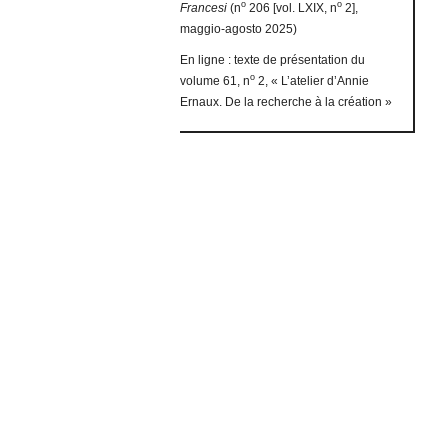
o
o
Francesi
(n
206 [vol. LXIX, n
2],
maggio-agosto 2025)
En ligne : texte de présentation du
o
volume 61, n
2, « L’atelier d’Annie
Ernaux. De la recherche à la création »