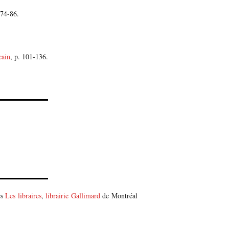
 74-86.
cain
, p. 101-136.
es
Les libraires
,
librairie Gallimard
de Montréal