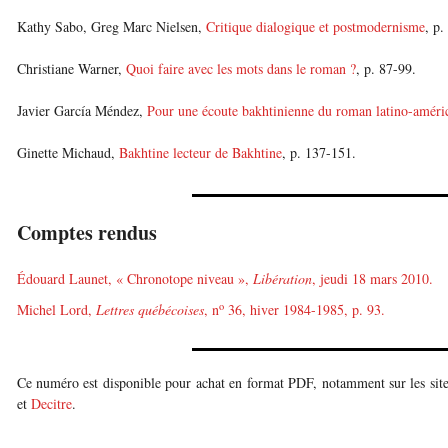
Kathy Sabo, Greg Marc Nielsen,
Critique dialogique et postmodernisme
, p.
Christiane Warner,
Quoi faire avec les mots dans le roman ?
, p. 87-99.
Javier García Méndez,
Pour une écoute bakhtinienne du roman latino-améri
Ginette Michaud,
Bakhtine lecteur de Bakhtine
, p. 137-151.
Comptes rendus
Édouard Launet, « Chronotope niveau »,
Libération
, jeudi 18 mars 2010.
o
Michel Lord,
Lettres québécoises
, n
36, hiver 1984-1985, p. 93.
Ce numéro est disponible pour achat en format PDF, notamment sur les sit
et
Decitre
.