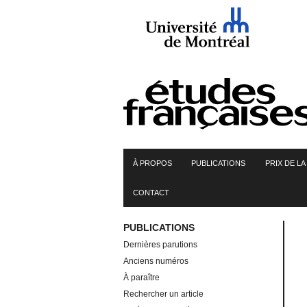
Skip
to
content
À PROPOS
PUBLICATIONS
PRIX DE L
CONTACT
PUBLICATIONS
Dernières parutions
Anciens numéros
À paraître
Rechercher un article