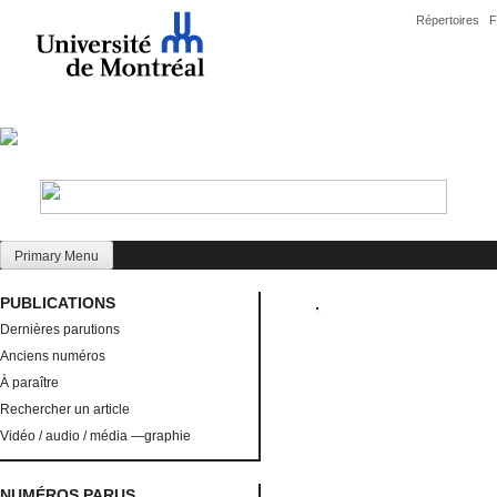
Skip
Répertoires
F
to
content
Primary Menu
PUBLICATIONS
Dernières parutions
Anciens numéros
À paraître
Rechercher un article
Vidéo / audio / média —graphie
NUMÉROS PARUS