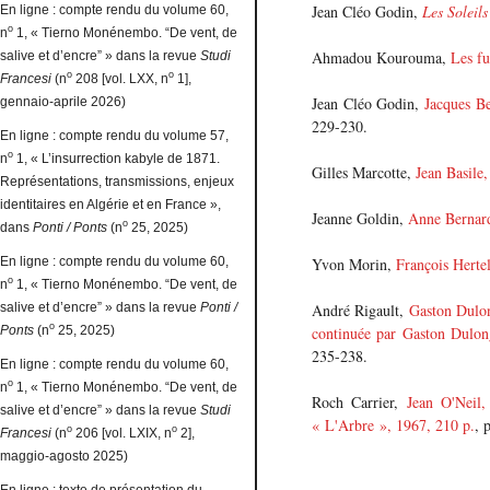
Jean Cléo Godin,
Les Soleil
En ligne : compte rendu du volume 60,
o
n
1, « Tierno Monénembo. “De vent, de
Ahmadou Kourouma,
Les fu
salive et d’encre” » dans la revue
Studi
o
o
Francesi
(n
208 [vol. LXX, n
1],
Jean Cléo Godin,
Jacques B
gennaio-aprile 2026)
229-230.
En ligne : compte rendu du volume 57,
o
n
1, « L’insurrection kabyle de 1871.
Gilles Marcotte,
Jean Basile
Représentations, transmissions, enjeux
identitaires en Algérie et en France »,
Jeanne Goldin,
Anne Bernar
o
dans
Ponti / Ponts
(n
25, 2025)
En ligne : compte rendu du volume 60,
Yvon Morin,
François Herte
o
n
1, « Tierno Monénembo. “De vent, de
salive et d’encre” » dans la revue
Ponti /
André Rigault,
Gaston Dulo
o
Ponts
(n
25, 2025)
continuée par Gaston Dulong
235-238.
En ligne : compte rendu du volume 60,
o
n
1, « Tierno Monénembo. “De vent, de
Roch Carrier,
Jean O'Neil
salive et d’encre” » dans la revue
Studi
« L'Arbre », 1967, 210 p.
, 
o
o
Francesi
(n
206 [vol. LXIX, n
2],
maggio-agosto 2025)
En ligne : texte de présentation du