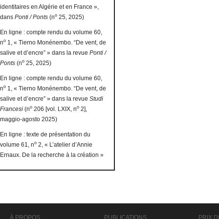
identitaires en Algérie et en France »,
o
dans
Ponti / Ponts
(n
25, 2025)
En ligne : compte rendu du volume 60,
o
n
1, « Tierno Monénembo. “De vent, de
salive et d’encre” » dans la revue
Ponti /
o
Ponts
(n
25, 2025)
En ligne : compte rendu du volume 60,
o
n
1, « Tierno Monénembo. “De vent, de
salive et d’encre” » dans la revue
Studi
o
o
Francesi
(n
206 [vol. LXIX, n
2],
maggio-agosto 2025)
En ligne : texte de présentation du
o
volume 61, n
2, « L’atelier d’Annie
Ernaux. De la recherche à la création »
À PROPOS
PUBLICATIONS
PRIX D