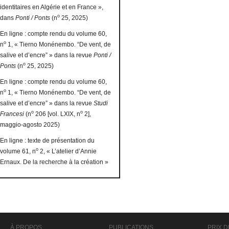
identitaires en Algérie et en France »,
o
dans
Ponti / Ponts
(n
25, 2025)
En ligne : compte rendu du volume 60,
o
n
1, « Tierno Monénembo. “De vent, de
salive et d’encre” » dans la revue
Ponti /
o
Ponts
(n
25, 2025)
En ligne : compte rendu du volume 60,
o
n
1, « Tierno Monénembo. “De vent, de
salive et d’encre” » dans la revue
Studi
o
o
Francesi
(n
206 [vol. LXIX, n
2],
maggio-agosto 2025)
En ligne : texte de présentation du
o
volume 61, n
2, « L’atelier d’Annie
Ernaux. De la recherche à la création »
À PROPOS
PUBLICATIONS
PRIX D