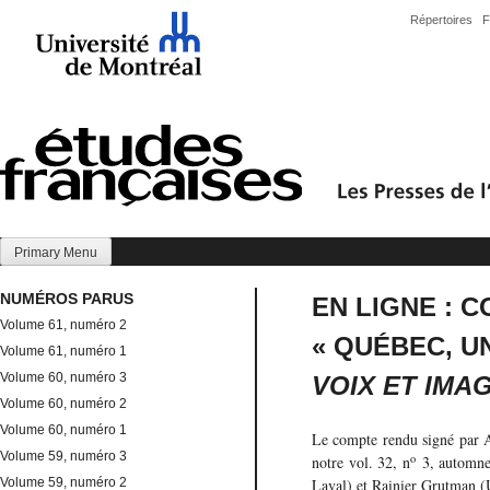
Skip
Répertoires
F
to
content
Primary Menu
NUMÉROS PARUS
EN LIGNE : 
Volume 61, numéro 2
« QUÉBEC, U
Volume 61, numéro 1
Volume 60, numéro 3
VOIX ET IMA
Volume 60, numéro 2
Volume 60, numéro 1
Le compte rendu signé par
Volume 59, numéro 3
o
notre vol. 32, n
3, automne 
Volume 59, numéro 2
Laval) et Rainier Grutman (