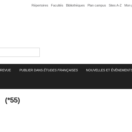
Répertoires
Facultés
Bibliothèques
Plan campus
Sites A-Z
Mon 
A REVUE
PUBLIER DANS
ÉTUDES FRANÇAISES
NOUVELLES ET ÉVÈNEMENT
(*55)