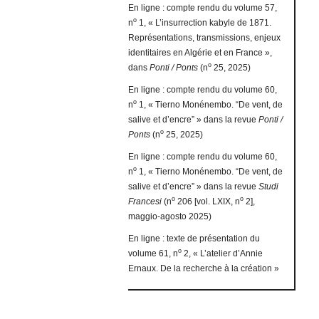
En ligne : compte rendu du volume 57,
o
n
1, « L’insurrection kabyle de 1871.
Représentations, transmissions, enjeux
identitaires en Algérie et en France »,
o
dans
Ponti / Ponts
(n
25, 2025)
En ligne : compte rendu du volume 60,
o
n
1, « Tierno Monénembo. “De vent, de
salive et d’encre” » dans la revue
Ponti /
o
Ponts
(n
25, 2025)
En ligne : compte rendu du volume 60,
o
n
1, « Tierno Monénembo. “De vent, de
salive et d’encre” » dans la revue
Studi
o
o
Francesi
(n
206 [vol. LXIX, n
2],
maggio-agosto 2025)
En ligne : texte de présentation du
o
volume 61, n
2, « L’atelier d’Annie
Ernaux. De la recherche à la création »