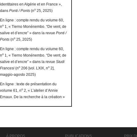
identitaires en Algérie et en France »,
o
dans
Ponti / Ponts
(n
25, 2025)
En ligne : compte rendu du volume 60,
o
n
1, « Tierno Monénembo. “De vent, de
salive et d’encre” » dans la revue
Ponti /
o
Ponts
(n
25, 2025)
En ligne : compte rendu du volume 60,
o
n
1, « Tierno Monénembo. “De vent, de
salive et d’encre” » dans la revue
Studi
o
o
Francesi
(n
206 [vol. LXIX, n
2],
maggio-agosto 2025)
En ligne : texte de présentation du
o
volume 61, n
2, « L’atelier d’Annie
Ernaux. De la recherche à la création »
À PROPOS
PUBLICATIONS
PRIX D