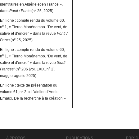
identitaires en Algérie et en France »,
o
dans
Ponti / Ponts
(n
25, 2025)
En ligne : compte rendu du volume 60,
o
n
1, « Tierno Monénembo. “De vent, de
salive et d’encre” » dans la revue
Ponti /
o
Ponts
(n
25, 2025)
En ligne : compte rendu du volume 60,
o
n
1, « Tierno Monénembo. “De vent, de
salive et d’encre” » dans la revue
Studi
o
o
Francesi
(n
206 [vol. LXIX, n
2],
maggio-agosto 2025)
En ligne : texte de présentation du
o
volume 61, n
2, « L’atelier d’Annie
Ernaux. De la recherche à la création »
À PROPOS
PUBLICATIONS
PRIX D